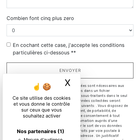
Combien font cinq plus zero
En cochant cette case, j'accepte les conditions
particulières ci-dessous **
ENVOYER
X
Masquer le ban
** Les données personnelles communiquées sont nécessaires aux
fins de vous contacter et sont enregistrées dans un fichier
informatisé. Elles sont destinées à et ses sous-traitants dans le seul
Ce site utilise des cookies
but de répondre à votre message. Les données collectées seront
et vous donne le contrôle
communiquées aux seuls destinataires suivants: . Vous disposez de
sur ceux que vous
droits d’accès, de rectification, d’effacement, de portabilité, de
souhaitez activer
limitation, d’opposition, de retrait de votre consentement à tout
moment et du droit d’introduire une réclamation auprès d’une
autorité de contrôle, ainsi que d’organiser le sort de vos données
Nos partenaires
(1)
post-mortem. Vous pouvez exercer ces droits par voie postale à
l'adresse ou par courrier électronique à l'adresse . Un justificatif
Mesure d'audience