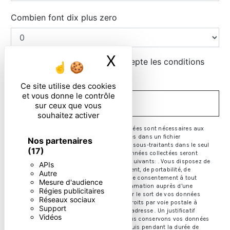
Combien font dix plus zero
X
Masquer le ban
En cochant cette case, j'accepte les conditions
particulières ci-dessous **
Ce site utilise des cookies
et vous donne le contrôle
ENVOYER
sur ceux que vous
souhaitez activer
** Les données personnelles communiquées sont nécessaires aux
fins de vous contacter et sont enregistrées dans un fichier
Nos partenaires
informatisé. Elles sont destinées à et ses sous-traitants dans le seul
(17)
but de répondre à votre message. Les données collectées seront
communiquées aux seuls destinataires suivants: . Vous disposez de
APIs
droits d’accès, de rectification, d’effacement, de portabilité, de
Autre
limitation, d’opposition, de retrait de votre consentement à tout
Mesure d'audience
moment et du droit d’introduire une réclamation auprès d’une
Régies publicitaires
autorité de contrôle, ainsi que d’organiser le sort de vos données
Réseaux sociaux
post-mortem. Vous pouvez exercer ces droits par voie postale à
Support
l'adresse ou par courrier électronique à l'adresse . Un justificatif
Vidéos
d'identité pourra vous être demandé. Nous conservons vos données
pendant la période de prise de contact puis pendant la durée de