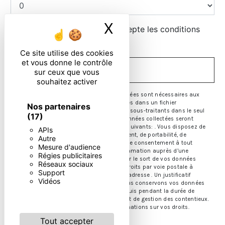
X
Masquer le ban
En cochant cette case, j'accepte les conditions
particulières ci-dessous **
Ce site utilise des cookies
et vous donne le contrôle
ENVOYER
sur ceux que vous
souhaitez activer
** Les données personnelles communiquées sont nécessaires aux
fins de vous contacter et sont enregistrées dans un fichier
Nos partenaires
informatisé. Elles sont destinées à et ses sous-traitants dans le seul
(17)
but de répondre à votre message. Les données collectées seront
communiquées aux seuls destinataires suivants: . Vous disposez de
APIs
droits d’accès, de rectification, d’effacement, de portabilité, de
Autre
limitation, d’opposition, de retrait de votre consentement à tout
Mesure d'audience
moment et du droit d’introduire une réclamation auprès d’une
Régies publicitaires
autorité de contrôle, ainsi que d’organiser le sort de vos données
Réseaux sociaux
post-mortem. Vous pouvez exercer ces droits par voie postale à
Support
l'adresse ou par courrier électronique à l'adresse . Un justificatif
Vidéos
d'identité pourra vous être demandé. Nous conservons vos données
pendant la période de prise de contact puis pendant la durée de
prescription légale aux fins probatoires et de gestion des contentieux.
Consultez le site cnil.fr pour plus d’informations sur vos droits.
Tout accepter