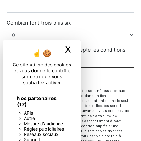
Combien font trois plus six
X
Masquer le ban
En cochant cette case, j'accepte les conditions
particulières ci-dessous **
Ce site utilise des cookies
et vous donne le contrôle
ENVOYER
sur ceux que vous
souhaitez activer
** Les données personnelles communiquées sont nécessaires aux
fins de vous contacter et sont enregistrées dans un fichier
Nos partenaires
informatisé. Elles sont destinées à et ses sous-traitants dans le seul
(17)
but de répondre à votre message. Les données collectées seront
communiquées aux seuls destinataires suivants: . Vous disposez de
APIs
droits d’accès, de rectification, d’effacement, de portabilité, de
Autre
limitation, d’opposition, de retrait de votre consentement à tout
Mesure d'audience
moment et du droit d’introduire une réclamation auprès d’une
Régies publicitaires
autorité de contrôle, ainsi que d’organiser le sort de vos données
Réseaux sociaux
post-mortem. Vous pouvez exercer ces droits par voie postale à
Support