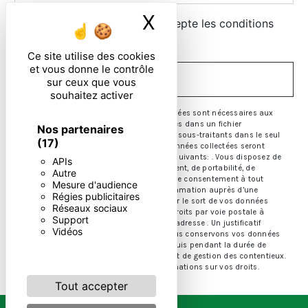
X
Masquer le ban
En cochant cette case, j'accepte les conditions
particulières ci-dessous **
Ce site utilise des cookies
et vous donne le contrôle
ENVOYER
sur ceux que vous
souhaitez activer
** Les données personnelles communiquées sont nécessaires aux
fins de vous contacter et sont enregistrées dans un fichier
Nos partenaires
informatisé. Elles sont destinées à et ses sous-traitants dans le seul
(17)
but de répondre à votre message. Les données collectées seront
communiquées aux seuls destinataires suivants: . Vous disposez de
APIs
droits d’accès, de rectification, d’effacement, de portabilité, de
Autre
limitation, d’opposition, de retrait de votre consentement à tout
Mesure d'audience
moment et du droit d’introduire une réclamation auprès d’une
Régies publicitaires
autorité de contrôle, ainsi que d’organiser le sort de vos données
Réseaux sociaux
post-mortem. Vous pouvez exercer ces droits par voie postale à
Support
l'adresse ou par courrier électronique à l'adresse . Un justificatif
Vidéos
d'identité pourra vous être demandé. Nous conservons vos données
pendant la période de prise de contact puis pendant la durée de
prescription légale aux fins probatoires et de gestion des contentieux.
Consultez le site cnil.fr pour plus d’informations sur vos droits.
Tout accepter