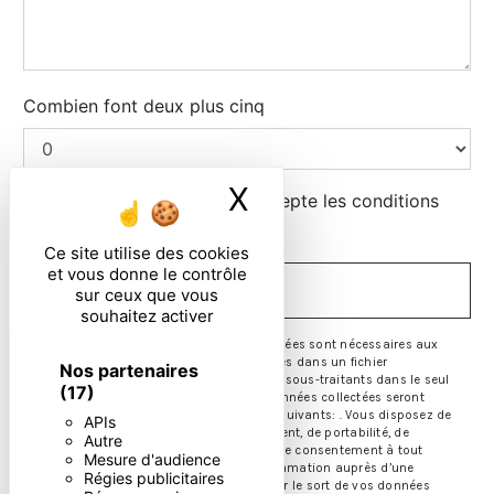
Combien font deux plus cinq
X
Masquer le ban
En cochant cette case, j'accepte les conditions
particulières ci-dessous **
Ce site utilise des cookies
et vous donne le contrôle
ENVOYER
sur ceux que vous
souhaitez activer
** Les données personnelles communiquées sont nécessaires aux
fins de vous contacter et sont enregistrées dans un fichier
Nos partenaires
informatisé. Elles sont destinées à et ses sous-traitants dans le seul
(17)
but de répondre à votre message. Les données collectées seront
communiquées aux seuls destinataires suivants: . Vous disposez de
APIs
droits d’accès, de rectification, d’effacement, de portabilité, de
Autre
limitation, d’opposition, de retrait de votre consentement à tout
Mesure d'audience
moment et du droit d’introduire une réclamation auprès d’une
Régies publicitaires
autorité de contrôle, ainsi que d’organiser le sort de vos données